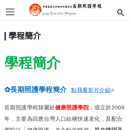
Jump to Main content
Jump to Navigation
首頁
首頁
學程簡介
最新消息
學程簡介
Open subm
學程簡介
學程課程資訊
Open sub
師資陣容
(link is
長期照護學程簡介
✿
Open submenu (下載區)
下載區
點我看影片介紹
externa
相關網站連結
Open sub
長期照護學程隸屬於
健康照護學院
，成立於2008
English
(link is external)
年，主要為回應台灣人口結構快速老化，及配合