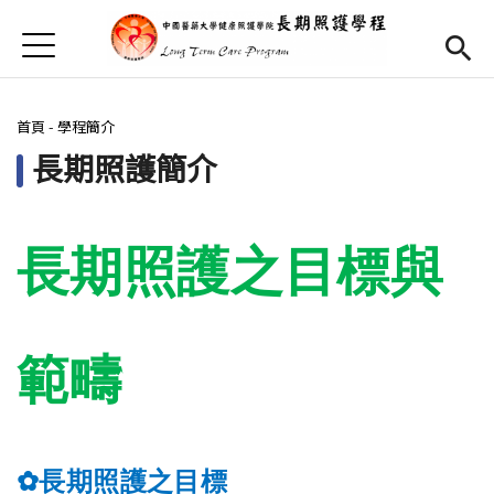
Jump to Main content
Jump to Navigation
首頁
首頁
您在這裡
首頁
-
學程簡介
最新消息
長期照護簡介
學程簡介
Open subm
學程課程資訊
Open sub
長期照護之目標與
師資陣容
Open submenu (下載區)
下載區
範疇
相關網站連結
Open sub
English
(link is external)
長期照護之目標
✿